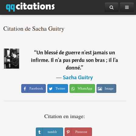
Citation de Sacha Guitry
“
Un blessé de guerre n'est jamais un
infirme. Il n'a pas perdu son bras ; il l'a
donné.
”
―
Sacha Guitry
Facebook
Twitter
WhatsApp
Image
Citation en image:
tumblr
Pinterest