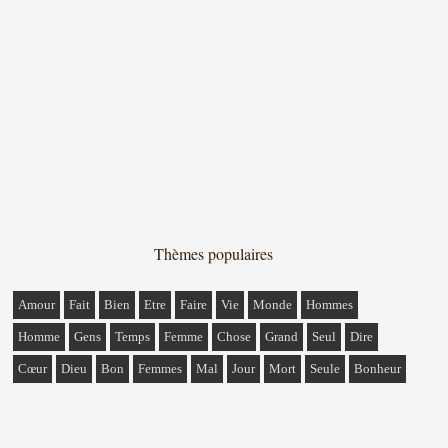
Thèmes populaires
Amour
Fait
Bien
Etre
Faire
Vie
Monde
Hommes
Homme
Gens
Temps
Femme
Chose
Grand
Seul
Dire
Cœur
Dieu
Bon
Femmes
Mal
Jour
Mort
Seule
Bonheur