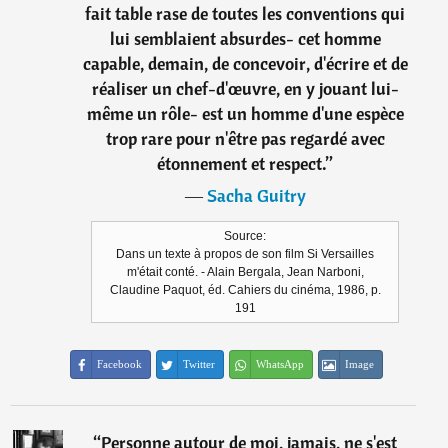
fait table rase de toutes les conventions qui
lui semblaient absurdes- cet homme
capable, demain, de concevoir, d'écrire et de
réaliser un chef-d'œuvre, en y jouant lui-
même un rôle- est un homme d'une espèce
trop rare pour n'être pas regardé avec
étonnement et respect.
”
―
Sacha Guitry
Source:
Dans un texte à propos de son film Si Versailles
m'était conté. - Alain Bergala, Jean Narboni,
Claudine Paquot, éd. Cahiers du cinéma, 1986, p.
191
Facebook
Twitter
WhatsApp
Image
“
Personne autour de moi, jamais, ne s'est