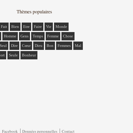
Thèmes populaires
Fait
Bien
Etre
Faire
Vie
Monde
Homme
Gens
Temps
Femme
Chose
Seul
Dire
Cœur
Dieu
Bon
Femmes
Mal
ort
Seule
Bonheur
Facebook
Données personnelles
Contact