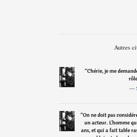
Autres ci
“
Chérie, je me demande
rôl
―
“
On ne doit pas considé
un acteur. L'homme qui
ans, et qui a fait table r