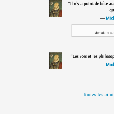
“
Il n'y a point de bête 
qu
―
Mic
Montaigne aut
“
Les rois et les philoso
―
Mic
Toutes les cit