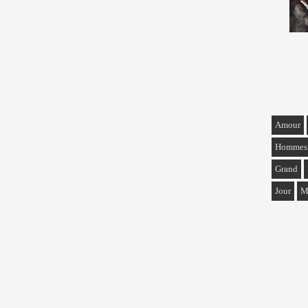
Amour
Hommes
Grand
Jour
M