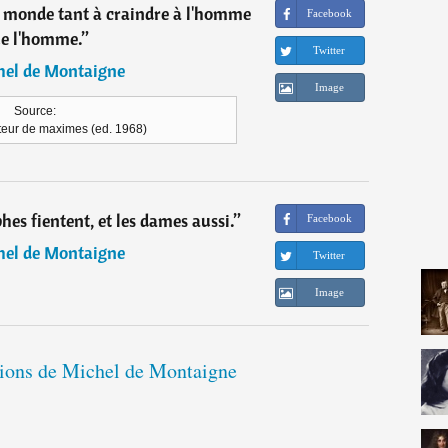
au monde tant à craindre à l'homme
Facebook
e l'homme.
”
Twitter
hel de Montaigne
Image
Source:
eur de maximes (ed. 1968)
phes fientent, et les dames aussi.
”
Facebook
hel de Montaigne
Twitter
Image
ations de Michel de Montaigne