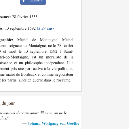
Facebook
ssance:
28 février 1533
ès:
(à 59 ans)
13 septembre 1592
graphie:
Michel de Montaigne, Michel
em, seigneur de Montaigne, né le 28 février
3 et mort le 13 septembre 1592 à Saint-
hel-de-Montaigne, est un moraliste de la
issance et un philosophe indépendant. Il a
ement pris une part active à la vie politique,
me maire de Bordeaux et comme négociateur
e les partis, alors en guerre dans le royaume.
n du jour
rc-en-ciel dure un quart d'heure, on ne le
”
plus.
Johann Wolfgang von Goethe
—