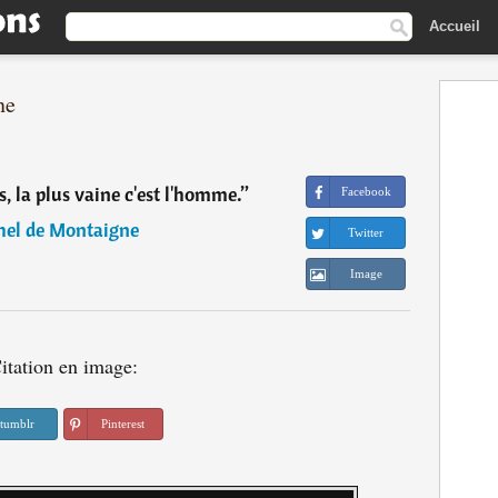
Accueil
ne
s, la plus vaine c'est l'homme.
”
Facebook
hel de Montaigne
Twitter
Image
itation en image:
tumblr
Pinterest