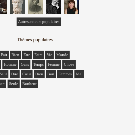
Autres auteurs populaires
Thèmes populaires
Fait
Bien
Etre
Faire
Vie
Monde
Homme
Gens
Temps
Femme
Chose
Seul
Dire
Cœur
Dieu
Bon
Femmes
Mal
ort
Seule
Bonheur