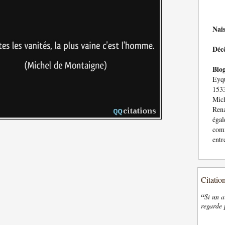
Nai
Déc
Bio
Eyqu
153
Mic
Rena
égal
com
entr
Citatio
“
Si un a
regarde 