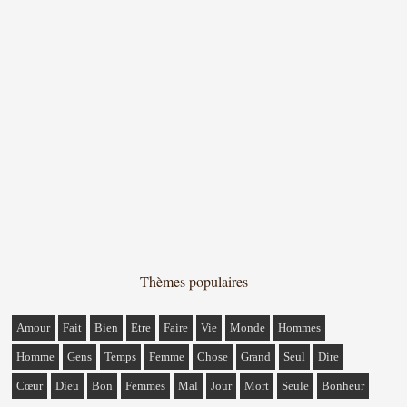
Thèmes populaires
Amour
Fait
Bien
Etre
Faire
Vie
Monde
Hommes
Homme
Gens
Temps
Femme
Chose
Grand
Seul
Dire
Cœur
Dieu
Bon
Femmes
Mal
Jour
Mort
Seule
Bonheur