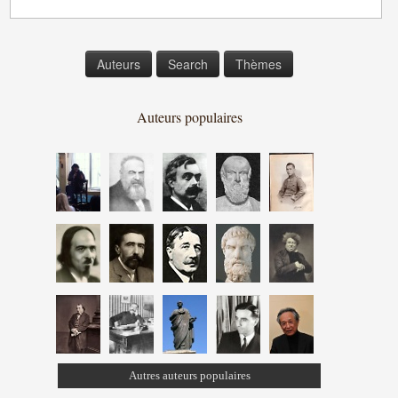
Auteurs
Search
Thèmes
Auteurs populaires
Autres auteurs populaires