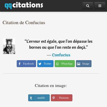
Citation de Confucius
“
L'erreur est égale, que l'on dépasse les
bornes ou que l'on reste en deçà.
”
―
Confucius
Facebook
Twitter
WhatsApp
Image
Citation en image:
tumblr
Pinterest