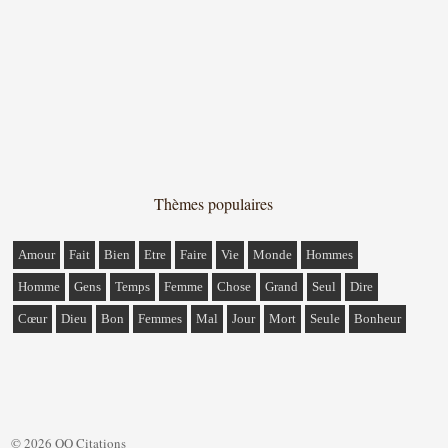
Thèmes populaires
Amour
Fait
Bien
Etre
Faire
Vie
Monde
Hommes
Homme
Gens
Temps
Femme
Chose
Grand
Seul
Dire
Cœur
Dieu
Bon
Femmes
Mal
Jour
Mort
Seule
Bonheur
© 2026 QQ Citations