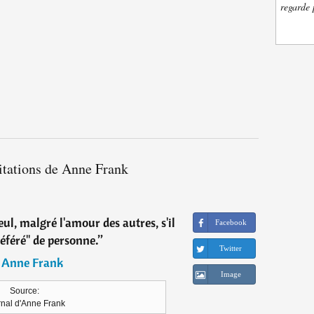
regarde 
itations de Anne Frank
eul, malgré l'amour des autres, s'il
Facebook
référé" de personne.
”
Twitter
―
Anne Frank
Image
Source:
rnal d'Anne Frank