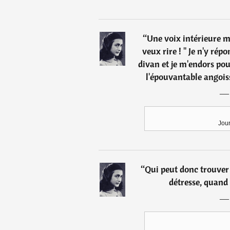
“
Une voix intérieure me c
veux rire ! " Je n'y rép
divan et je m'endors pour
l'épouvantable angoisse
Jou
“
Qui peut donc trouver 
détresse, quand 