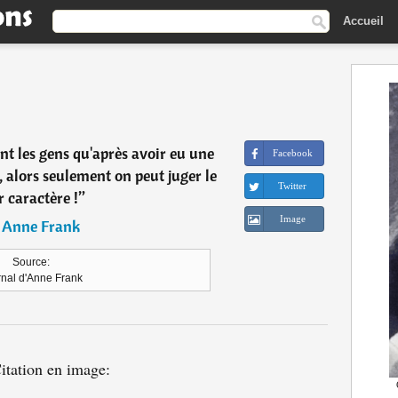
Accueil
t les gens qu'après avoir eu une
Facebook
 alors seulement on peut juger le
Twitter
r caractère !
”
Image
―
Anne Frank
Source:
rnal d'Anne Frank
itation en image: