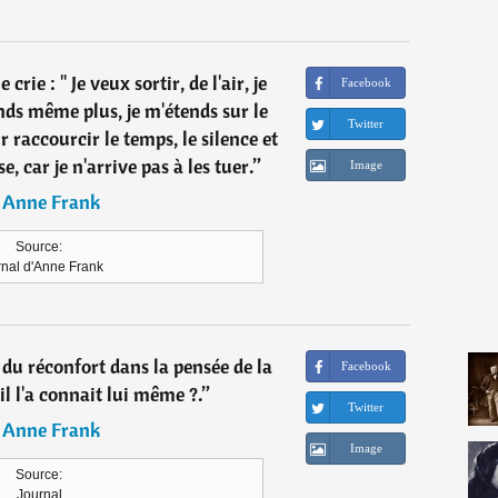
rie : " Je veux sortir, de l'air, je
Facebook
onds même plus, je m'étends sur le
Twitter
 raccourcir le temps, le silence et
, car je n'arrive pas à les tuer.
”
Image
―
Anne Frank
Source:
rnal d'Anne Frank
du réconfort dans la pensée de la
Facebook
il l'a connait lui même ?.
”
Twitter
―
Anne Frank
Image
Source:
Journal