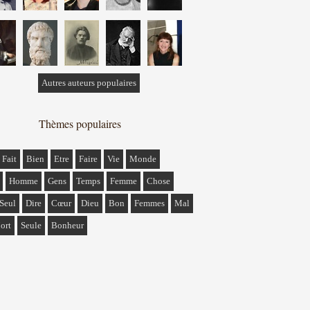
Autres auteurs populaires
Thèmes populaires
Fait
Bien
Etre
Faire
Vie
Monde
Homme
Gens
Temps
Femme
Chose
Seul
Dire
Cœur
Dieu
Bon
Femmes
Mal
ort
Seule
Bonheur