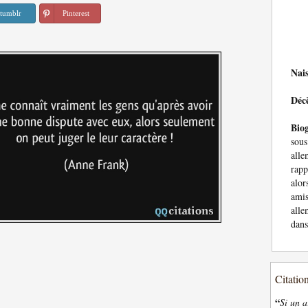
tumblr
Pinterest
Nai
Déc
Bio
sou
alle
rapp
alor
ami
all
dans
Citatio
“
Si un a