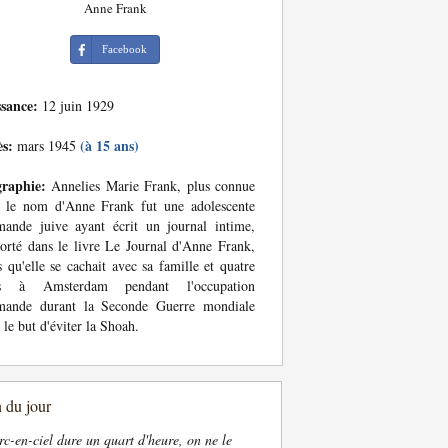
Anne Frank
Facebook
ssance:
12 juin 1929
ès:
(à 15 ans)
mars 1945
graphie:
Annelies Marie Frank, plus connue
s le nom d'Anne Frank fut une adolescente
mande juive ayant écrit un journal intime,
orté dans le livre Le Journal d'Anne Frank,
s qu'elle se cachait avec sa famille et quatre
s à Amsterdam pendant l'occupation
emande durant la Seconde Guerre mondiale
 le but d'éviter la Shoah.
n du jour
rc-en-ciel dure un quart d'heure, on ne le