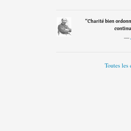
“
Charité bien ordon
continu
―
Toutes les 