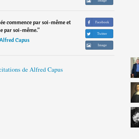
Image
née commence par soi-même et
Facebook
e par soi-même.
”
Twitter
Alfred Capus
Image
citations de Alfred Capus