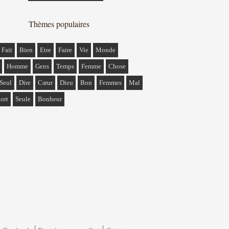
Thèmes populaires
Fait
Bien
Etre
Faire
Vie
Monde
Homme
Gens
Temps
Femme
Chose
Seul
Dire
Cœur
Dieu
Bon
Femmes
Mal
ort
Seule
Bonheur