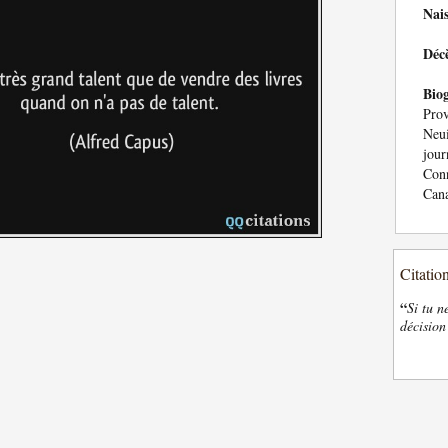
Nai
Déc
Bio
Pro
Neui
jour
Con
Cana
Citatio
“
Si tu n
décision