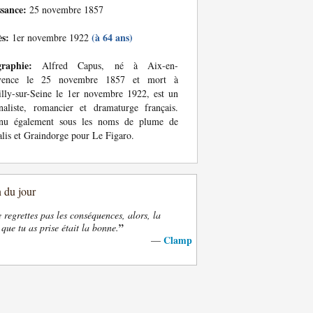
ssance:
25 novembre 1857
ès:
(à 64 ans)
1er novembre 1922
graphie:
Alfred Capus, né à Aix-en-
vence le 25 novembre 1857 et mort à
lly-sur-Seine le 1er novembre 1922, est un
naliste, romancier et dramaturge français.
nu également sous les noms de plume de
lis et Graindorge pour Le Figaro.
n du jour
e regrettes pas les conséquences, alors, la
”
 que tu as prise était la bonne.
Clamp
—