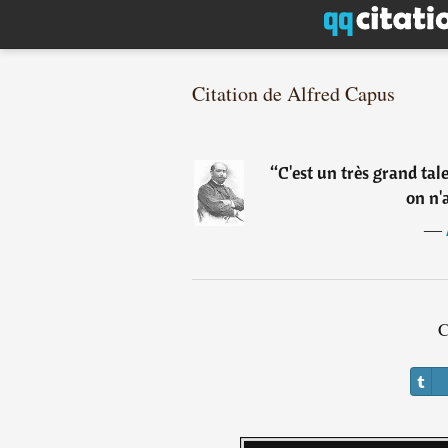
Citation de Alfred Capus
“
C'est un très grand tal
on n'a
―
C