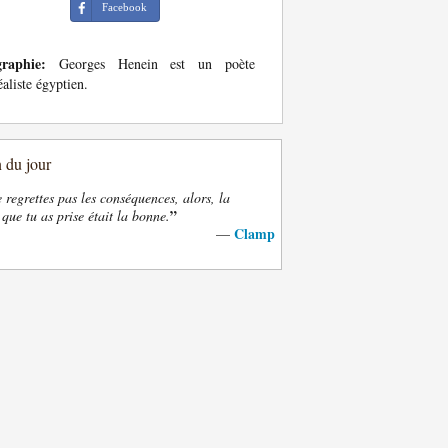
Facebook
graphie:
Georges Henein est un poète
éaliste égyptien.
n du jour
e regrettes pas les conséquences, alors, la
”
 que tu as prise était la bonne.
Clamp
—