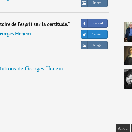
Image
toire de l'esprit sur la certitude.
”
Facebook
eorges Henein
Twitter
Image
itations de Georges Henein
Amour