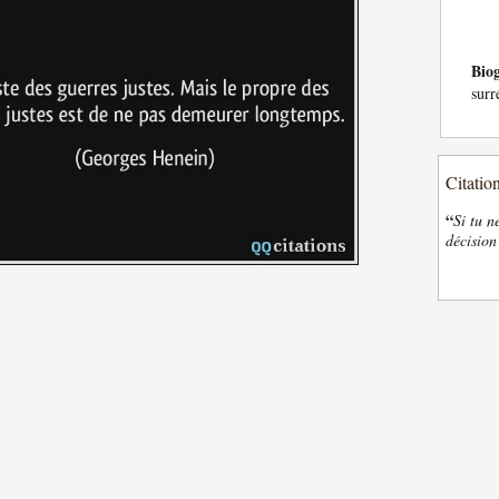
Bio
surr
Citatio
“
Si tu n
décision