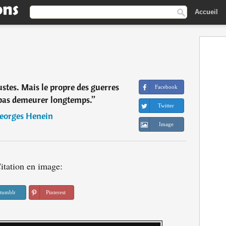
Accueil
justes. Mais le propre des guerres
Facebook
e pas demeurer longtemps.
”
Twitter
eorges Henein
Image
itation en image:
tumblr
Pinterest