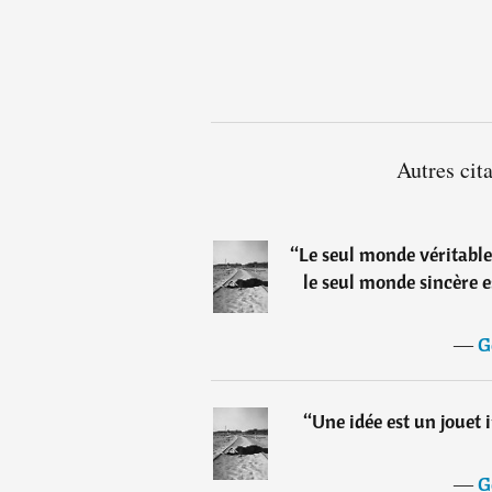
Autres cit
“
Le seul monde véritable
le seul monde sincère e
―
G
“
Une idée est un jouet i
―
G