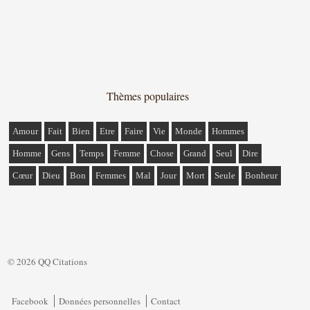
Thèmes populaires
Amour
Fait
Bien
Etre
Faire
Vie
Monde
Hommes
Homme
Gens
Temps
Femme
Chose
Grand
Seul
Dire
Cœur
Dieu
Bon
Femmes
Mal
Jour
Mort
Seule
Bonheur
© 2026 QQ Citations
Facebook
Données personnelles
Contact