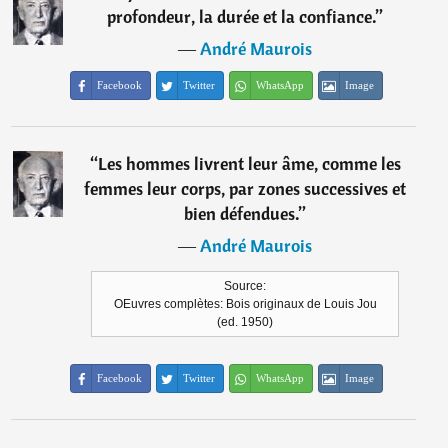
profondeur, la durée et la confiance.
”
―
André Maurois
Facebook
Twitter
WhatsApp
Image
“
Les hommes livrent leur âme, comme les
femmes leur corps, par zones successives et
bien défendues.
”
―
André Maurois
Source:
OEuvres complètes: Bois originaux de Louis Jou
(ed. 1950)
Facebook
Twitter
WhatsApp
Image