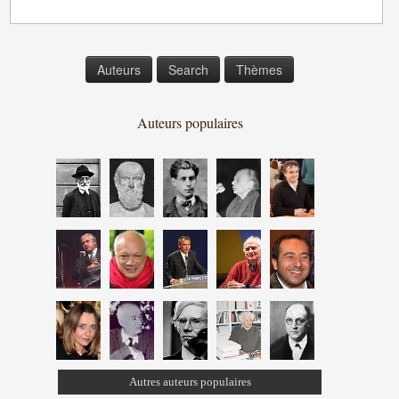
Auteurs
Search
Thèmes
Auteurs populaires
Autres auteurs populaires