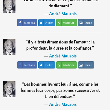
de diamant.
”
―
André Maurois
Facebook
Twitter
WhatsApp
Image
“
Il y a trois dimensions de l'amour : la
profondeur, la durée et la confiance.
”
―
André Maurois
Facebook
Twitter
WhatsApp
Image
“
Les hommes livrent leur âme, comme les
femmes leur corps, par zones successives et
bien défendues.
”
―
André Maurois