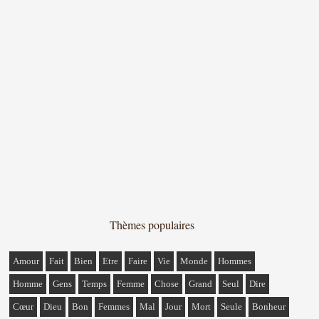
Thèmes populaires
Amour
Fait
Bien
Etre
Faire
Vie
Monde
Hommes
Homme
Gens
Temps
Femme
Chose
Grand
Seul
Dire
Cœur
Dieu
Bon
Femmes
Mal
Jour
Mort
Seule
Bonheur