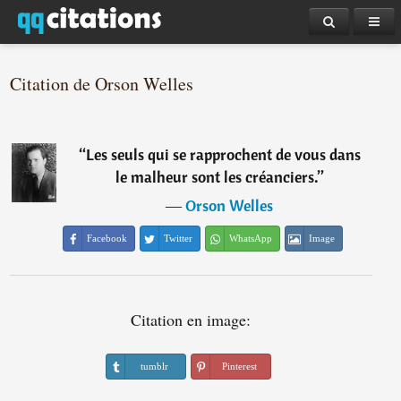
Citation de Orson Welles
“
Les seuls qui se rapprochent de vous dans
le malheur sont les créanciers.
”
―
Orson Welles
Facebook
Twitter
WhatsApp
Image
Citation en image:
tumblr
Pinterest