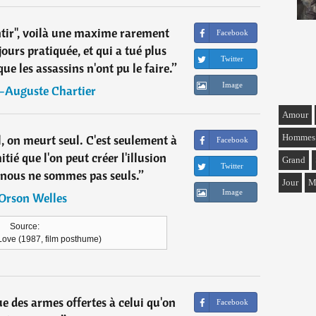
ntir", voilà une maxime rarement
Facebook
ours pratiquée, et qui a tué plus
Twitter
 les assassins n'ont pu le faire.
”
Image
-Auguste Chartier
Amour
Hommes
l, on meurt seul. C'est seulement à
Facebook
itié que l'on peut créer l'illusion
Grand
Twitter
ous ne sommes pas seuls.
”
Jour
M
Image
Orson Welles
Source:
ove (1987, film posthume)
e des armes offertes à celui qu'on
Facebook