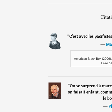
Citat
“
C'est avec les pacifiste
―
Ma
American Black Box (2006), M
Livre d
“
On se surprend à marc
on faisait enfant, comme
le bo
―
P