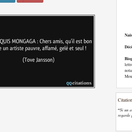
Nai
Déc
Bio
lett
not
Mou
Citatio
“
Si un a
regarde 