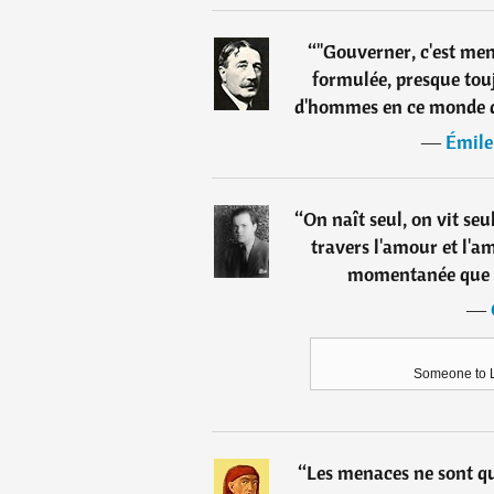
“
"Gouverner, c'est me
formulée, presque touj
d'hommes en ce monde que
―
Émile
“
On naît seul, on vit seu
travers l'amour et l'am
momentanée que n
―
Someone to L
“
Les menaces ne sont qu