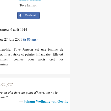
Tove Jansson
Facebook
ssance:
9 août 1914
ès:
(à 86 ans)
27 juin 2001
graphie:
Tove Jansson est une femme de
res, illustratrice et peintre finlandaise. Elle est
amment connue pour avoir créé les
mines.
n du jour
rc-en-ciel dure un quart d'heure, on ne le
”
plus.
Johann Wolfgang von Goethe
—