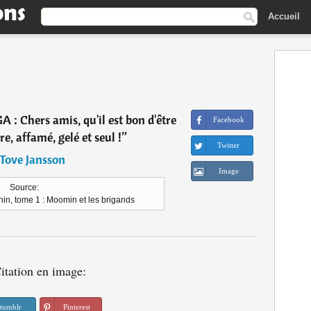
Accueil
Chers amis, qu'il est bon d'être
Facebook
e, affamé, gelé et seul !
”
Twitter
Tove Jansson
Image
Source:
in, tome 1 : Moomin et les brigands
itation en image:
tumblr
Pinterest