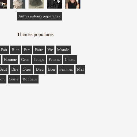
Autres auteurs populaires
Thèmes populaires
Fait
Bien
Etre
Faire
Vie
Monde
Homme
Gens
Temps
Femme
Chose
Seul
Dire
Cœur
Dieu
Bon
Femmes
Mal
ort
Seule
Bonheur