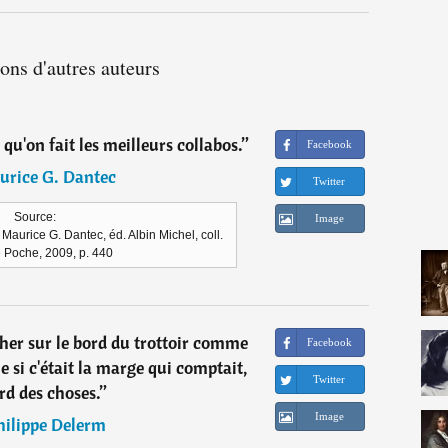
ions d'autres auteurs
s qu'on fait les meilleurs collabos.
”
Facebook
urice G. Dantec
Twitter
Source:
Image
aurice G. Dantec, éd. Albin Michel, coll.
e Poche, 2009, p. 440
her sur le bord du trottoir comme
Facebook
 si c'était la marge qui comptait,
Twitter
rd des choses.
”
Image
hilippe Delerm