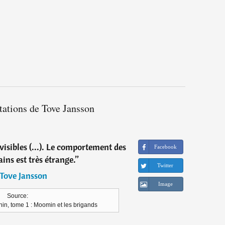
tations de Tove Jansson
isibles (...). Le comportement des
Facebook
ns est très étrange.
”
Twitter
Tove Jansson
Image
Source:
in, tome 1 : Moomin et les brigands