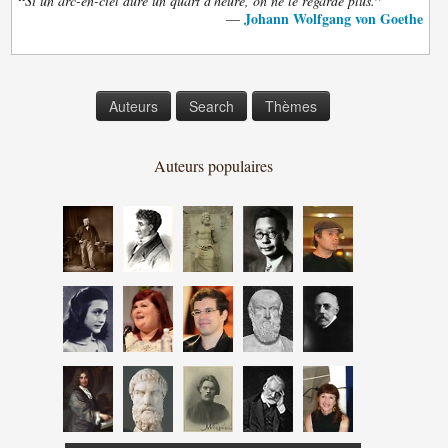
“
”
Si un arc-en-ciel dure un quart d'heure, on ne le regarde plus.
Johann Wolfgang von Goethe
—
Auteurs
Search
Thèmes
Auteurs populaires