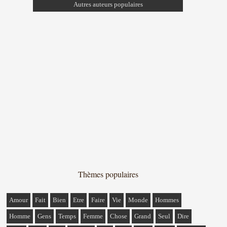
Autres auteurs populaires
Thèmes populaires
Amour
Fait
Bien
Etre
Faire
Vie
Monde
Hommes
Homme
Gens
Temps
Femme
Chose
Grand
Seul
Dire