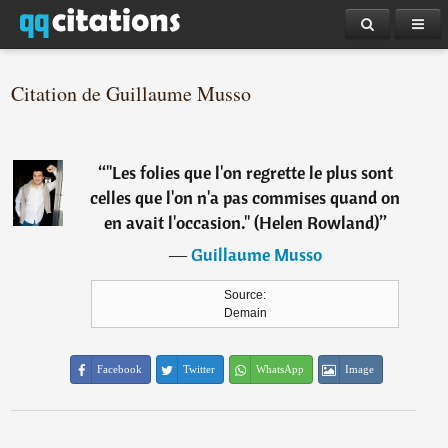
Citation de Guillaume Musso
“
"Les folies que l'on regrette le plus sont
celles que l'on n'a pas commises quand on
en avait l'occasion." (Helen Rowland)
”
―
Guillaume Musso
Source:
Demain
Facebook
Twitter
WhatsApp
Image