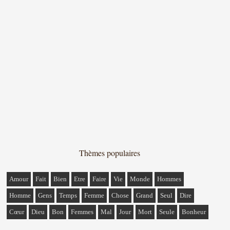
Thèmes populaires
Amour
Fait
Bien
Etre
Faire
Vie
Monde
Hommes
Homme
Gens
Temps
Femme
Chose
Grand
Seul
Dire
Cœur
Dieu
Bon
Femmes
Mal
Jour
Mort
Seule
Bonheur