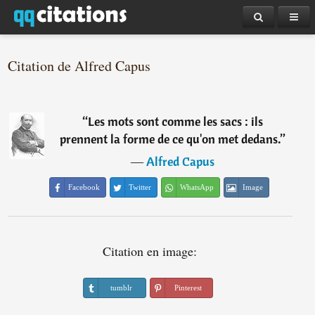
Citation de Alfred Capus
“
Les mots sont comme les sacs : ils
prennent la forme de ce qu'on met dedans.
”
―
Alfred Capus
Facebook
Twitter
WhatsApp
Image
Citation en image:
tumblr
Pinterest