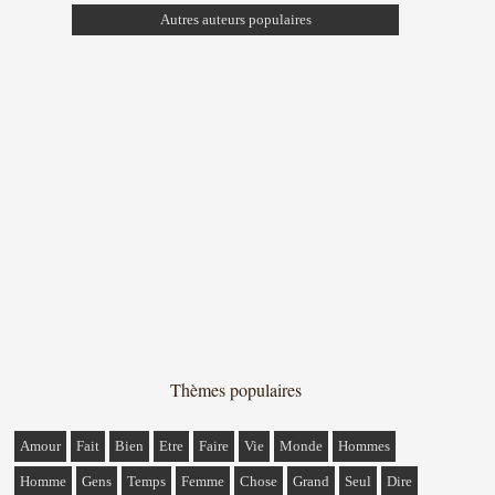
Autres auteurs populaires
Thèmes populaires
Amour
Fait
Bien
Etre
Faire
Vie
Monde
Hommes
Homme
Gens
Temps
Femme
Chose
Grand
Seul
Dire