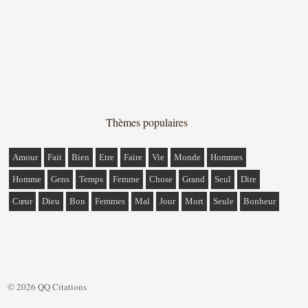
Thèmes populaires
Amour
Fait
Bien
Etre
Faire
Vie
Monde
Hommes
Homme
Gens
Temps
Femme
Chose
Grand
Seul
Dire
Cœur
Dieu
Bon
Femmes
Mal
Jour
Mort
Seule
Bonheur
© 2026 QQ Citations