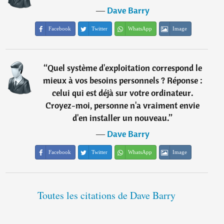
―
Dave Barry
Facebook
Twitter
WhatsApp
Image
“
Quel système d'exploitation correspond le
mieux à vos besoins personnels ? Réponse :
celui qui est déjà sur votre ordinateur.
Croyez-moi, personne n'a vraiment envie
d'en installer un nouveau.
”
―
Dave Barry
Facebook
Twitter
WhatsApp
Image
Toutes les citations de Dave Barry