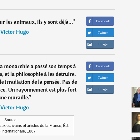
ur les animaux, ils y sont déjà...
”
Facebook
―
Victor Hugo
Twitter
Image
 la monarchie a passé son temps à
Facebook
, et la philosophie à les détruire.
Twitter
 irradiation de la pensée. Pas de
ance. Un rayonnement est plus fort
Image
une muraille.
”
―
Victor Hugo
Source:
aux écrivains et artistes de la France, Éd.
e Internationale, 1867