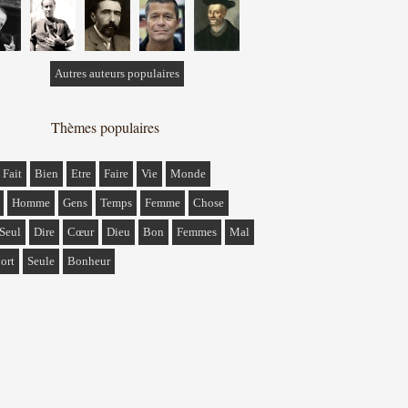
Autres auteurs populaires
Thèmes populaires
Fait
Bien
Etre
Faire
Vie
Monde
Homme
Gens
Temps
Femme
Chose
Seul
Dire
Cœur
Dieu
Bon
Femmes
Mal
ort
Seule
Bonheur