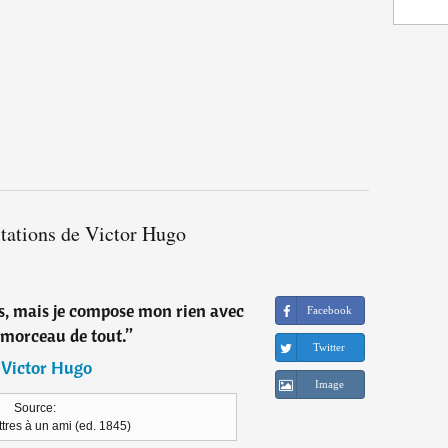
itations de Victor Hugo
sais, mais je compose mon rien avec
Facebook
 morceau de tout.
”
Twitter
―
Victor Hugo
Image
Source:
ttres à un ami (ed. 1845)