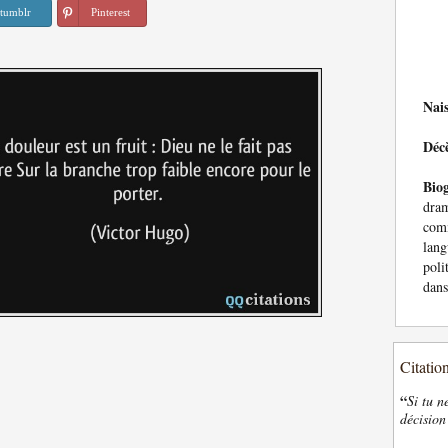
tumblr
Pinterest
Nai
Déc
Bio
dra
com
lang
poli
dans
Citatio
“
Si tu n
décision