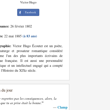
Victor Hugo
Facebook
ssance:
26 février 1802
ès:
(à 83 ans)
22 mai 1885
graphie:
Victor Hugo Écouter est un poète,
maturge et prosateur romantique considéré
me l'un des plus importants écrivains de
ue française. Il est aussi une personnalité
tique et un intellectuel engagé qui a compté
 l'Histoire du XIXe siècle.
n du jour
e regrettes pas les conséquences, alors, la
”
 que tu as prise était la bonne.
Clamp
—