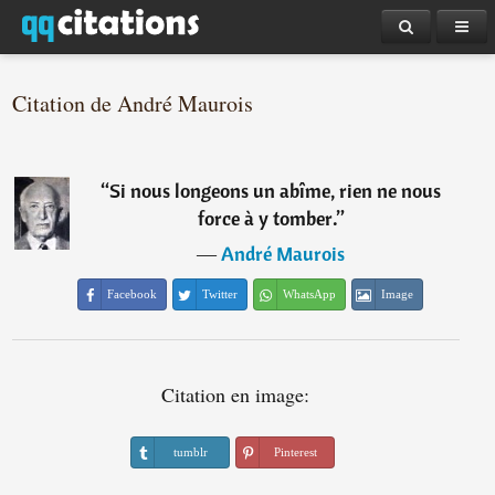
Citation de André Maurois
“
Si nous longeons un abîme, rien ne nous
force à y tomber.
”
―
André Maurois
Facebook
Twitter
WhatsApp
Image
Citation en image:
tumblr
Pinterest