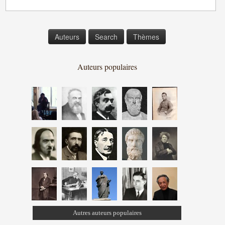
Auteurs
Search
Thèmes
Auteurs populaires
Autres auteurs populaires