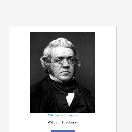
Wikimedia Commons
William Thackeray