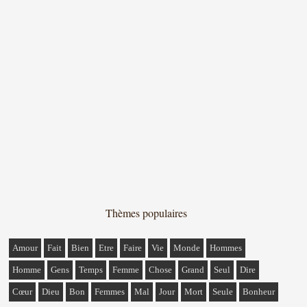
Thèmes populaires
Amour
Fait
Bien
Etre
Faire
Vie
Monde
Hommes
Homme
Gens
Temps
Femme
Chose
Grand
Seul
Dire
Cœur
Dieu
Bon
Femmes
Mal
Jour
Mort
Seule
Bonheur