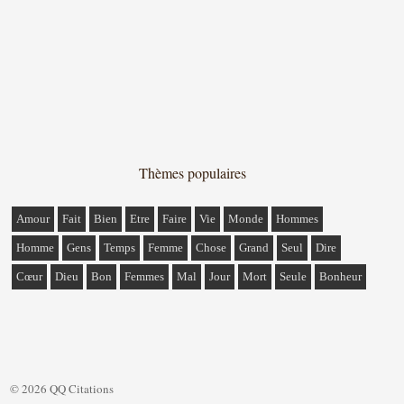
Thèmes populaires
Amour
Fait
Bien
Etre
Faire
Vie
Monde
Hommes
Homme
Gens
Temps
Femme
Chose
Grand
Seul
Dire
Cœur
Dieu
Bon
Femmes
Mal
Jour
Mort
Seule
Bonheur
© 2026 QQ Citations