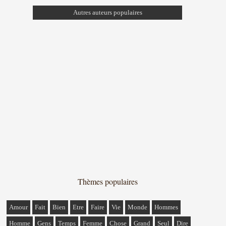
Autres auteurs populaires
Thèmes populaires
Amour
Fait
Bien
Etre
Faire
Vie
Monde
Hommes
Homme
Gens
Temps
Femme
Chose
Grand
Seul
Dire