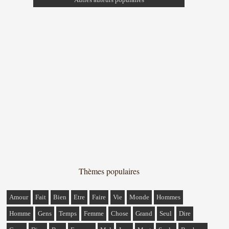
Thèmes populaires
Amour
Fait
Bien
Etre
Faire
Vie
Monde
Hommes
Homme
Gens
Temps
Femme
Chose
Grand
Seul
Dire