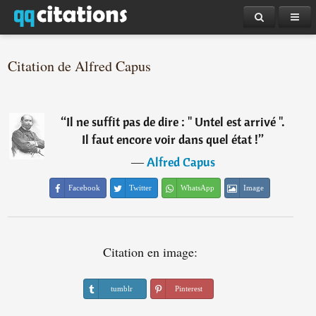
Citation de Alfred Capus
“
Il ne suffit pas de dire : " Untel est arrivé ".
Il faut encore voir dans quel état !
”
―
Alfred Capus
Facebook
Twitter
WhatsApp
Image
Citation en image:
tumblr
Pinterest