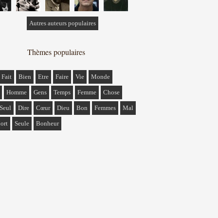
Autres auteurs populaires
Thèmes populaires
Fait
Bien
Etre
Faire
Vie
Monde
Homme
Gens
Temps
Femme
Chose
Seul
Dire
Cœur
Dieu
Bon
Femmes
Mal
ort
Seule
Bonheur