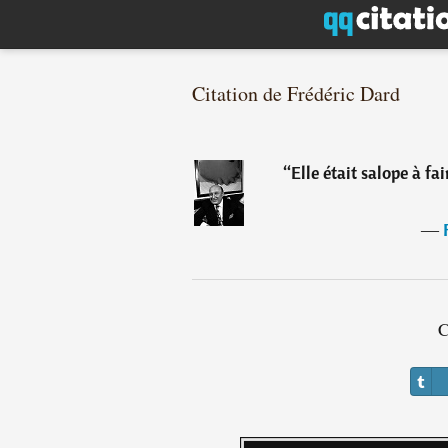
Citation de Frédéric Dard
“
Elle était salope à f
―
C