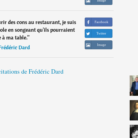
Image
ir des cons au restaurant, je suis
Facebook
sole en songeant qu'ils pourraient
Twitter
e à ma table.
”
Image
Frédéric Dard
citations de Frédéric Dard