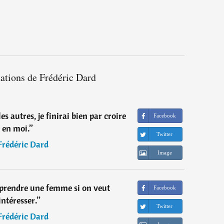
tations de Frédéric Dard
es autres, je finirai bien par croire
Facebook
en moi.
”
Twitter
Frédéric Dard
Image
urprendre une femme si on veut
Facebook
'intéresser.
”
Twitter
Frédéric Dard