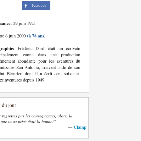
Facebook
ssance:
29 juin 1921
ès:
(à 78 ans)
6 juin 2000
graphie:
Frédéric Dard était un écrivain
ncipalement connu dans une production
rêmement abondante pour les aventures du
missaire San-Antonio, souvent aidé de son
int Bérurier, dont il a écrit cent soixante-
ze aventures depuis 1949.
n du jour
e regrettes pas les conséquences, alors, la
”
 que tu as prise était la bonne.
Clamp
—