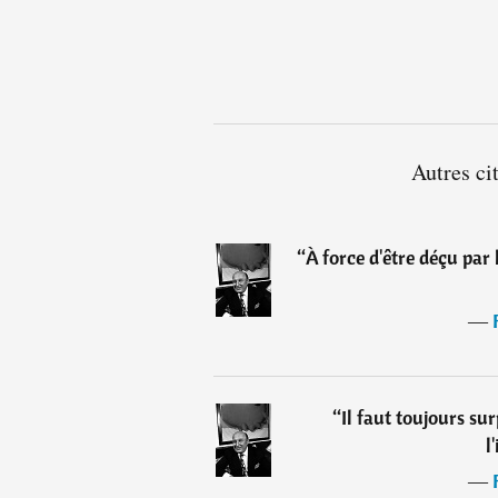
Autres ci
“
À force d'être déçu par l
―
“
Il faut toujours s
l
―