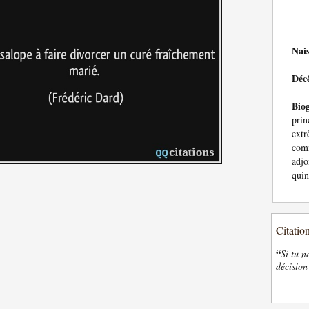
Nai
Déc
Bio
pri
ext
com
adjo
quin
Citatio
“
Si tu n
décision