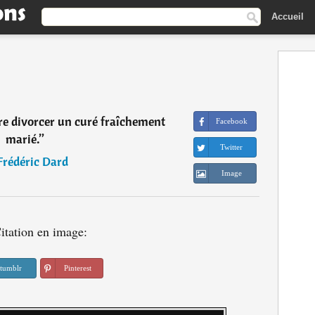
Accueil
aire divorcer un curé fraîchement
Facebook
marié.
”
Twitter
Frédéric Dard
Image
itation en image:
tumblr
Pinterest