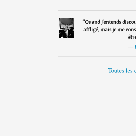
“
Quand j'entends discour
affligé, mais je me con
êtr
―
Toutes les 