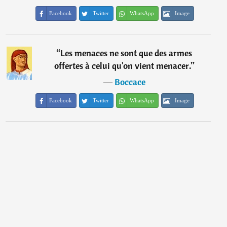
Facebook
Twitter
WhatsApp
Image
“
Les menaces ne sont que des armes
offertes à celui qu'on vient menacer.
”
―
Boccace
Facebook
Twitter
WhatsApp
Image