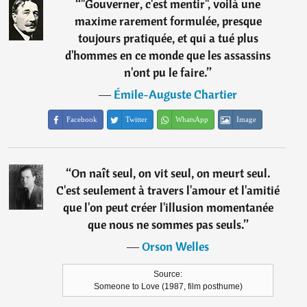
“
"Gouverner, c'est mentir", voilà une
maxime rarement formulée, presque
toujours pratiquée, et qui a tué plus
d'hommes en ce monde que les assassins
n'ont pu le faire.
”
―
Émile-Auguste Chartier
Facebook
Twitter
WhatsApp
Image
“
On naît seul, on vit seul, on meurt seul.
C'est seulement à travers l'amour et l'amitié
que l'on peut créer l'illusion momentanée
que nous ne sommes pas seuls.
”
―
Orson Welles
Source:
Someone to Love (1987, film posthume)