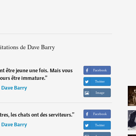
itations de Dave Barry
t être jeune une fois. Mais vous
Facebook
jours être immature.
”
Twitter
―
Dave Barry
Image
res, les chats ont des serviteurs.
”
Facebook
―
Dave Barry
Twitter