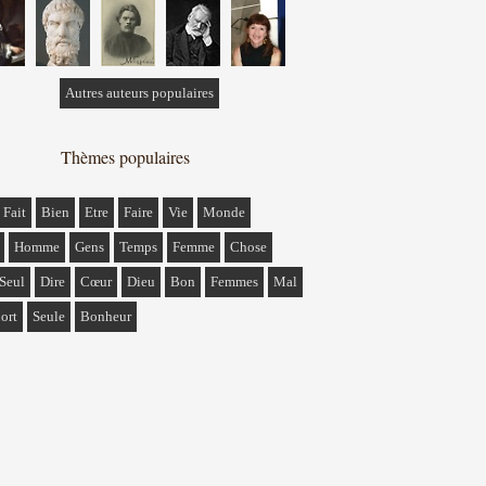
Autres auteurs populaires
Thèmes populaires
Fait
Bien
Etre
Faire
Vie
Monde
Homme
Gens
Temps
Femme
Chose
Seul
Dire
Cœur
Dieu
Bon
Femmes
Mal
ort
Seule
Bonheur