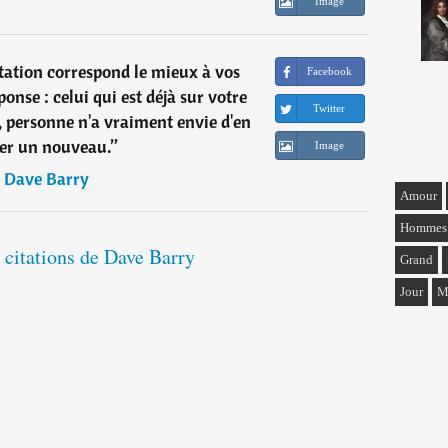
Image
tation correspond le mieux à vos
Facebook
onse : celui qui est déjà sur votre
Twitter
 personne n'a vraiment envie d'en
ler un nouveau.
”
Image
―
Dave Barry
Amour
Hommes
 citations de Dave Barry
Grand
Jour
M