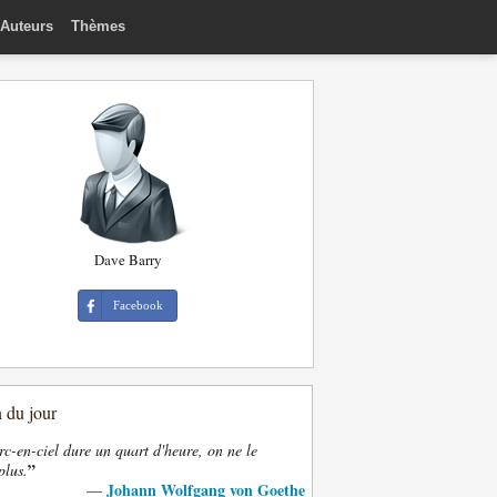
Auteurs
Thèmes
Dave Barry
Facebook
n du jour
rc-en-ciel dure un quart d'heure, on ne le
”
plus.
Johann Wolfgang von Goethe
—