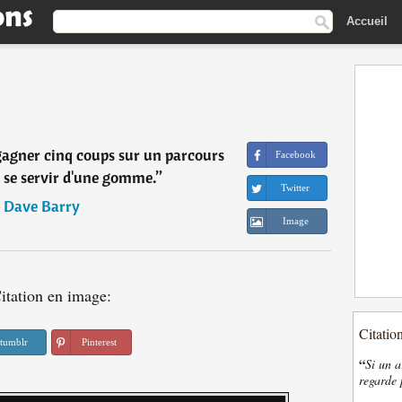
Accueil
gagner cinq coups sur un parcours
Facebook
de se servir d'une gomme.
”
Twitter
―
Dave Barry
Image
itation en image:
Citatio
tumblr
Pinterest
“
Si un a
regarde 