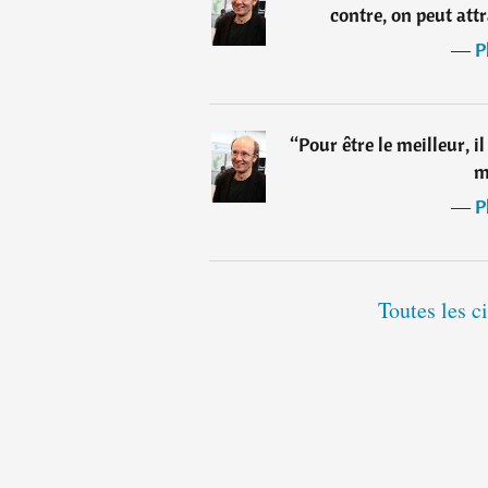
contre, on peut att
―
P
“
Pour être le meilleur, il
m
―
P
Toutes les c