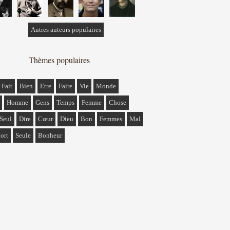
Autres auteurs populaires
Thèmes populaires
Fait
Bien
Etre
Faire
Vie
Monde
Homme
Gens
Temps
Femme
Chose
Seul
Dire
Cœur
Dieu
Bon
Femmes
Mal
ort
Seule
Bonheur