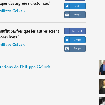
raper des aigreurs d'estomac.
”
Twitter
hilippe Geluck
Image
 suffit parfois que les autres soient
Facebook
oins bons.
”
Twitter
hilippe Geluck
Image
itations de Philippe Geluck