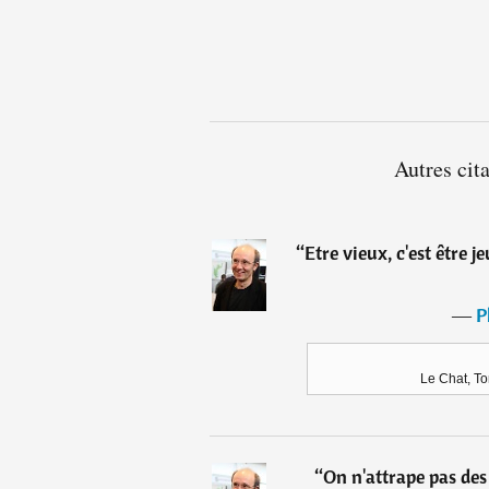
Autres cit
“
Etre vieux, c'est être 
―
P
Le Chat, To
“
On n'attrape pas de