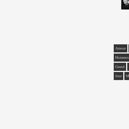
Amour
Hommes
Grand
Jour
M