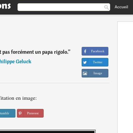
Accueil
st pas forcément un papa rigolo.
”
Facebook
hilippe Geluck
Twitter
Image
itation en image:
tumblr
Pinterest