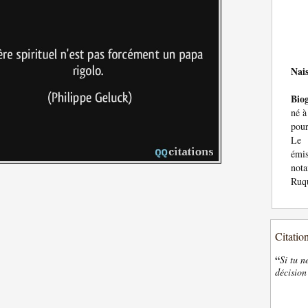
Nai
Bio
né à
pour
Le 
émis
not
Ruqu
Citatio
“
Si tu n
décision