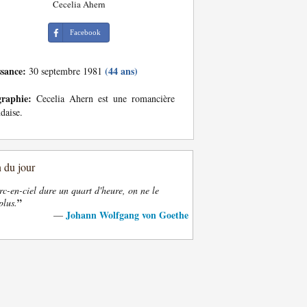
Cecelia Ahern
Facebook
ssance:
(44 ans)
30 septembre 1981
graphie:
Cecelia Ahern est une romancière
ndaise.
n du jour
rc-en-ciel dure un quart d'heure, on ne le
”
plus.
Johann Wolfgang von Goethe
—