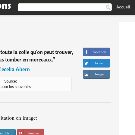
Accueil
toute la colle qu'on peut trouver,
Facebook
pas tomber en morceaux.
”
Twitter
Cecelia Ahern
Image
Source:
 pour les souvenirs
itation en image:
tumblr
Pinterest