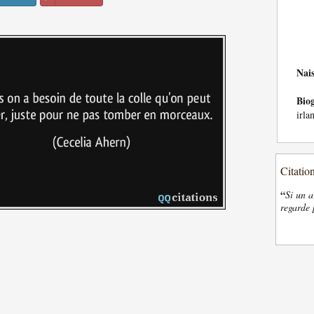
Nai
Bio
irla
Citatio
“
Si un a
regarde 