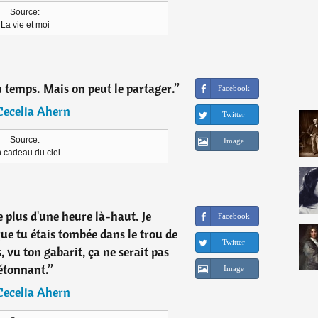
Source:
La vie et moi
u temps. Mais on peut le partager.
”
Facebook
Cecelia Ahern
Twitter
Source:
Image
 cadeau du ciel
e plus d'une heure là-haut. Je
Facebook
e tu étais tombée dans le trou de
Twitter
s, vu ton gabarit, ça ne serait pas
étonnant.
”
Image
Cecelia Ahern