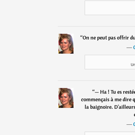
“
On ne peut pas offrir d
―
Un
“
— Ha ! Tu es resté
commençais à me dire qu
la baignoire. D'ailleur
―