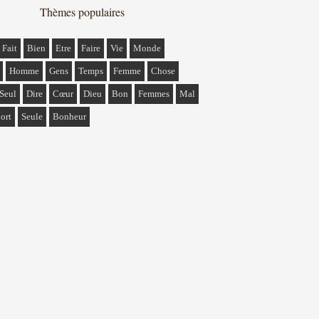
Thèmes populaires
Fait
Bien
Etre
Faire
Vie
Monde
Homme
Gens
Temps
Femme
Chose
Seul
Dire
Cœur
Dieu
Bon
Femmes
Mal
ort
Seule
Bonheur