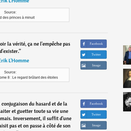
Erik L'Homme
Source:
d des princes à minuit
oir la vérité, ça ne l'empêche pas
Facebook
d'exister.
”
Twitter
Erik L'Homme
Image
Source:
me 8 : Le regard brûlant des étoiles
a conjugaison du hasard et de la
Facebook
iter et guetter toute sa vie une
Twitter
mais. Inversement, il suffit d'une
isit pas et on passe à côté de son
Image