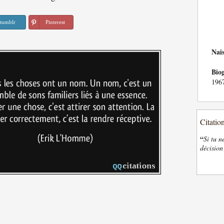
tumblr
Pinterest
Nai
Bio
1967
Citatio
“
Si tu n
décision