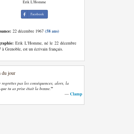
Erik L'Homme
Facebook
ssance:
(58 ans)
22 décembre 1967
graphie:
Erik L'Homme, né le 22 décembre
 à Grenoble, est un écrivain français.
n du jour
e regrettes pas les conséquences, alors, la
”
 que tu as prise était la bonne.
Clamp
—