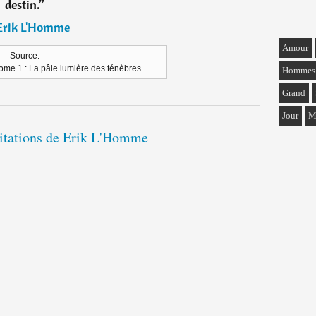
destin.
”
Erik L'Homme
Amour
Source:
ome 1 : La pâle lumière des ténèbres
Hommes
Grand
Jour
M
citations de Erik L'Homme