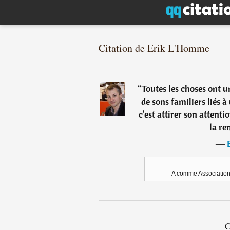
Citation de Erik L'Homme
“
Toutes les choses ont 
de sons familiers liés
c'est attirer son attent
la re
―
A comme Association,
C