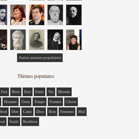
Autres auteurs populaires
Thèmes populaires
Fait
Bien
Etre
Faire
Vie
Monde
Homme
Gens
Temps
Femme
Chose
Seul
Dire
Cœur
Dieu
Bon
Femmes
Mal
ort
Seule
Bonheur