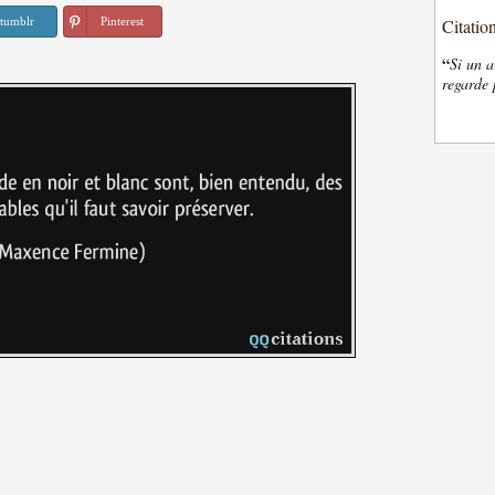
tumblr
Pinterest
Citatio
“
Si un a
regarde 