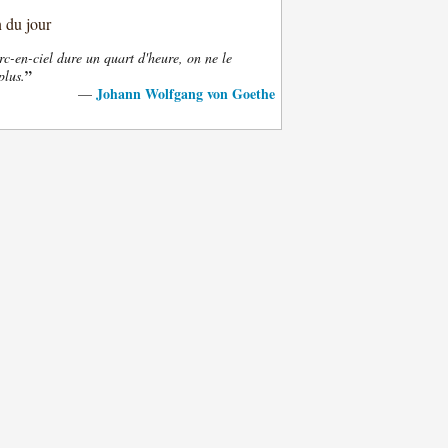
n du jour
rc-en-ciel dure un quart d'heure, on ne le
”
plus.
Johann Wolfgang von Goethe
—