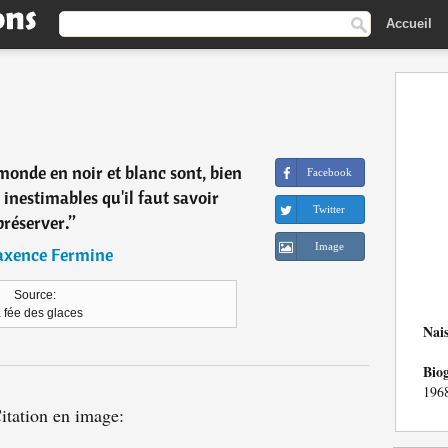
Accueil
monde en noir et blanc sont, bien
Facebook
 inestimables qu'il faut savoir
Twitter
préserver.
”
Image
xence Fermine
Source:
 fée des glaces
Nai
Bio
1968
itation en image: