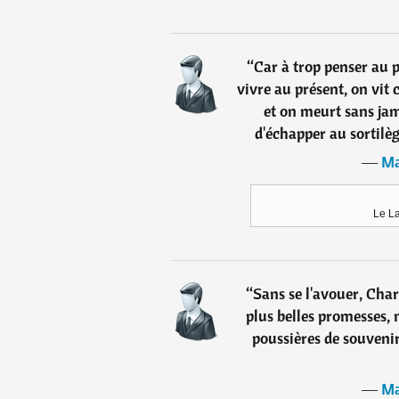
“
Car à trop penser au p
vivre au présent, on vit
et on meurt sans jam
d'échapper au sortilège
―
Ma
Le L
“
Sans se l'avouer, Char
plus belles promesses, 
poussières de souvenir
―
Ma