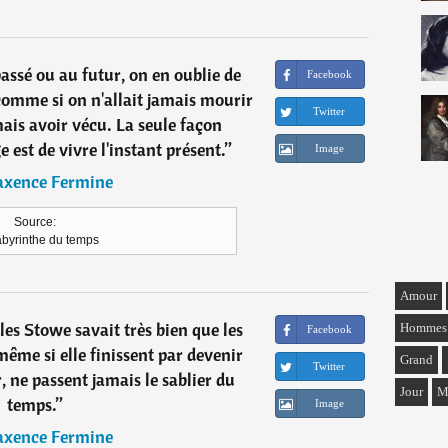
assé ou au futur, on en oublie de
Facebook
 comme si on n'allait jamais mourir
Twitter
ais avoir vécu. La seule façon
 est de vivre l'instant présent.
”
Image
xence Fermine
Source:
abyrinthe du temps
Amour
les Stowe savait très bien que les
Hommes
Facebook
même si elle finissent par devenir
Grand
Twitter
, ne passent jamais le sablier du
Jour
M
temps.
”
Image
xence Fermine