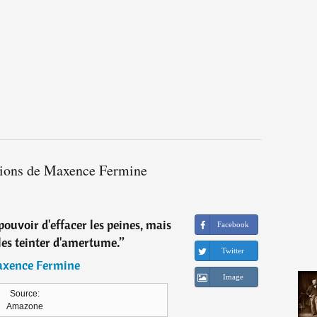
ations de Maxence Fermine
 pouvoir d'effacer les peines, mais
Facebook
les teinter d'amertume.
”
Twitter
xence Fermine
Image
Source:
Amazone