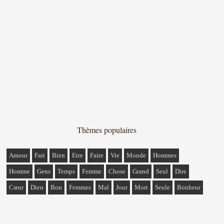
Thèmes populaires
Amour
Fait
Bien
Etre
Faire
Vie
Monde
Hommes
Homme
Gens
Temps
Femme
Chose
Grand
Seul
Dire
Cœur
Dieu
Bon
Femmes
Mal
Jour
Mort
Seule
Bonheur