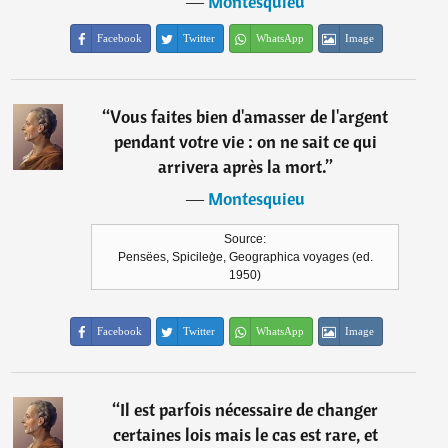
―
Montesquieu
Facebook
Twitter
WhatsApp
Image
“
Vous faites bien d'amasser de l'argent
pendant votre vie : on ne sait ce qui
arrivera après la mort.
”
―
Montesquieu
Source:
Pensëes, Spicileg̀e, Geographica voyages (ed.
1950)
Facebook
Twitter
WhatsApp
Image
“
Il est parfois nécessaire de changer
certaines lois mais le cas est rare, et