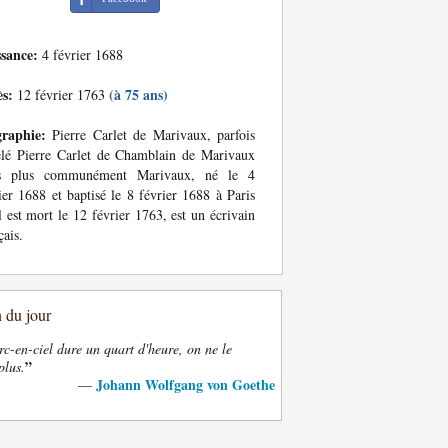
ssance:
4 février 1688
ès:
(à 75 ans)
12 février 1763
graphie:
Pierre Carlet de Marivaux, parfois
lé Pierre Carlet de Chamblain de Marivaux
s plus communément Marivaux, né le 4
ier 1688 et baptisé le 8 février 1688 à Paris
l est mort le 12 février 1763, est un écrivain
çais.
n du jour
rc-en-ciel dure un quart d'heure, on ne le
”
plus.
Johann Wolfgang von Goethe
—