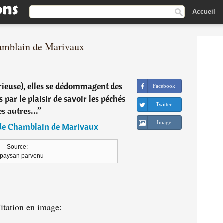
Accueil
hamblain de Marivaux
urieuse), elles se dédommagent des
Facebook
 par le plaisir de savoir les péchés
Twitter
es autres...
”
Image
 de Chamblain de Marivaux
Source:
 paysan parvenu
itation en image: