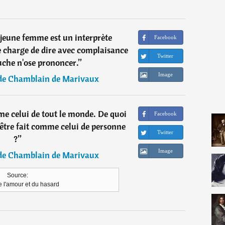
 jeune femme est un interprète
Facebook
e charge de dire avec complaisance
Twitter
uche n'ose prononcer.
”
Image
 de Chamblain de Marivaux
e celui de tout le monde. De quoi
Facebook
n'être fait comme celui de personne
Twitter
?
”
Image
 de Chamblain de Marivaux
Source:
e l'amour et du hasard