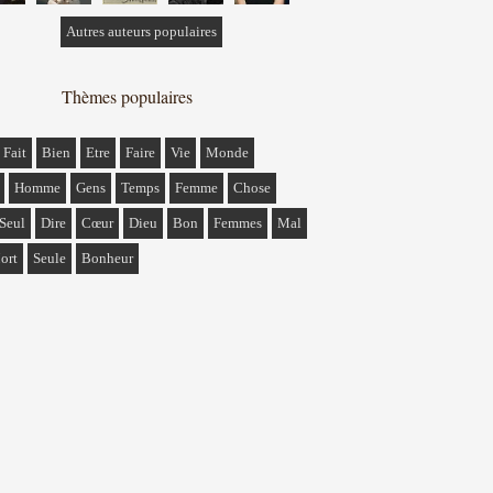
Autres auteurs populaires
Thèmes populaires
Fait
Bien
Etre
Faire
Vie
Monde
Homme
Gens
Temps
Femme
Chose
Seul
Dire
Cœur
Dieu
Bon
Femmes
Mal
ort
Seule
Bonheur