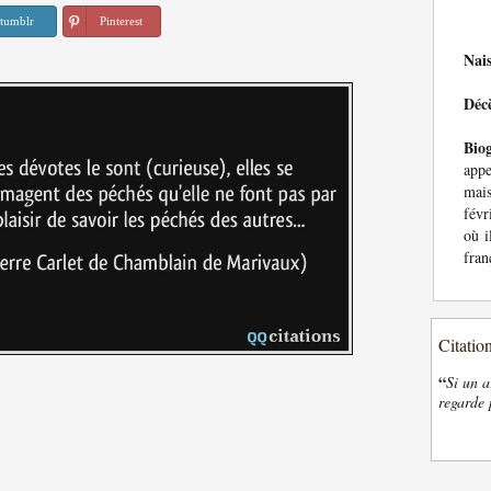
tumblr
Pinterest
Nai
Déc
Bio
appe
mai
févr
où i
fran
Citatio
“
Si un a
regarde 