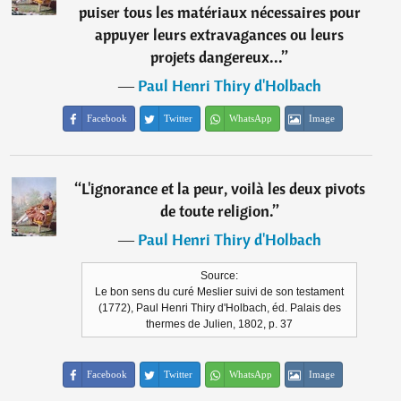
puiser tous les matériaux nécessaires pour
appuyer leurs extravagances ou leurs
projets dangereux...
”
―
Paul Henri Thiry d'Holbach
Facebook
Twitter
WhatsApp
Image
“
L'ignorance et la peur, voilà les deux pivots
de toute religion.
”
―
Paul Henri Thiry d'Holbach
Source:
Le bon sens du curé Meslier suivi de son testament
(1772), Paul Henri Thiry d'Holbach, éd. Palais des
thermes de Julien, 1802, p. 37
Facebook
Twitter
WhatsApp
Image