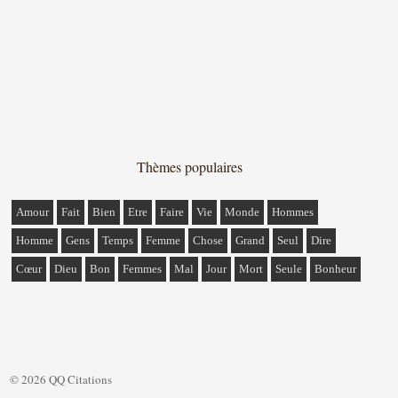
Thèmes populaires
Amour
Fait
Bien
Etre
Faire
Vie
Monde
Hommes
Homme
Gens
Temps
Femme
Chose
Grand
Seul
Dire
Cœur
Dieu
Bon
Femmes
Mal
Jour
Mort
Seule
Bonheur
© 2026 QQ Citations