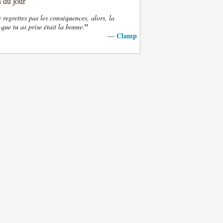
n du jour
e regrettes pas les conséquences, alors, la
”
 que tu as prise était la bonne.
Clamp
—