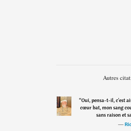
Autres cita
“
Oui, pensa-t-il, c'est a
cœur bat, mon sang cou
sans raison et sa
―
Ri