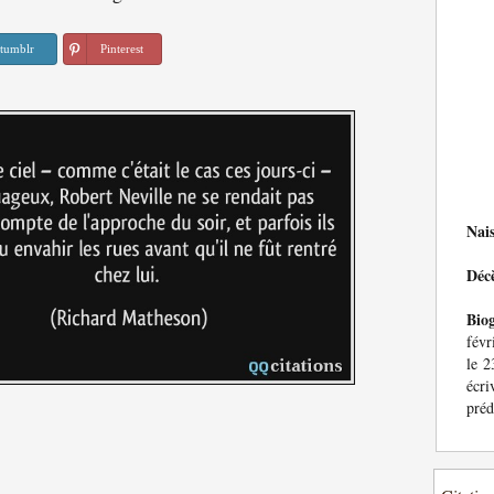
tumblr
Pinterest
Nai
Déc
Bio
févr
le 2
écri
préd