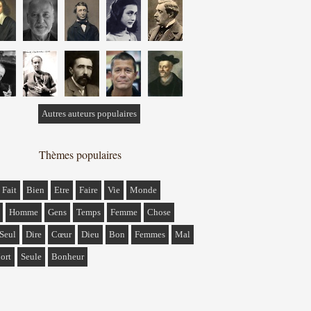
Autres auteurs populaires
Thèmes populaires
Fait
Bien
Etre
Faire
Vie
Monde
Homme
Gens
Temps
Femme
Chose
Seul
Dire
Cœur
Dieu
Bon
Femmes
Mal
ort
Seule
Bonheur