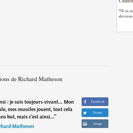
Citatio
“
Si tu n
décision
tions de Richard Matheson
insi : je suis toujours vivant... Mon
Facebook
le, mes muscles jouent, tout cela
Twitter
ns but, mais c'est ainsi...
”
Image
chard Matheson