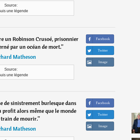
Source:
suis une légende
tre un Robinson Crusoé, prisonnier
Facebook
cerné par un océan de mort.
”
Twitter
chard Matheson
Image
Source:
suis une légende
se de sinistrement burlesque dans
Facebook
au profit alors même que le monde
Twitter
 train de mourir.
”
Image
chard Matheson