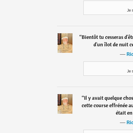
Je 
“
Bientôt tu cesseras d'ê
d'un îlot de nuit 
―
Ri
Je 
“
Il y avait quelque cho
cette course effrénée 
était en
―
Ri