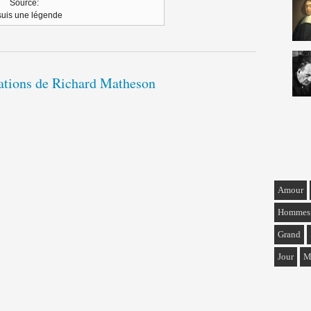
Source:
suis une légende
tations de Richard Matheson
Amour
Hommes
Grand
Jour
M