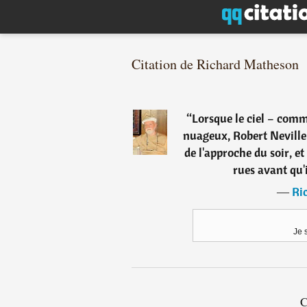
Citation de Richard Matheson
“
Lorsque le ciel – comme
nuageux, Robert Neville
de l'approche du soir, et
rues avant qu'i
―
Ri
Je 
C