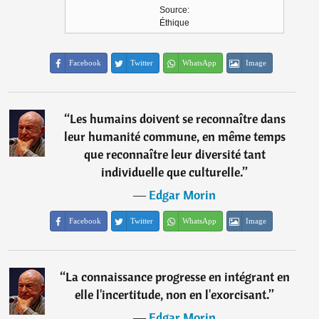
Source:
Éthique
Facebook
Twitter
WhatsApp
Image
“
Les humains doivent se reconnaître dans
leur humanité commune, en même temps
que reconnaître leur diversité tant
individuelle que culturelle.
”
―
Edgar Morin
Facebook
Twitter
WhatsApp
Image
“
La connaissance progresse en intégrant en
elle l'incertitude, non en l'exorcisant.
”
―
Edgar Morin