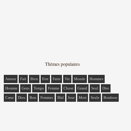
Thèmes populaires
Amour
Fait
Bien
Etre
Faire
Vie
Monde
Hommes
Homme
Gens
Temps
Femme
Chose
Grand
Seul
Dire
Cœur
Dieu
Bon
Femmes
Mal
Jour
Mort
Seule
Bonheur