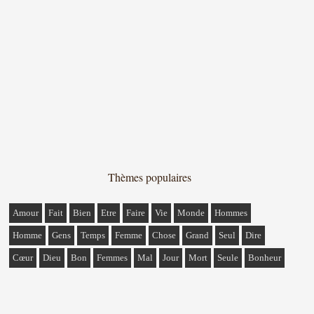
Thèmes populaires
Amour
Fait
Bien
Etre
Faire
Vie
Monde
Hommes
Homme
Gens
Temps
Femme
Chose
Grand
Seul
Dire
Cœur
Dieu
Bon
Femmes
Mal
Jour
Mort
Seule
Bonheur