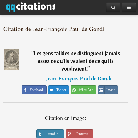
Citation de Jean-François Paul de Gondi
“
Les gens faibles ne distinguent jamais
assez ce qu'ils veulent de ce qu'ils
voudraient.
”
―
Jean-François Paul de Gondi
Facebook
Twitter
WhatsApp
Image
Citation en image:
tumblr
Pinterest