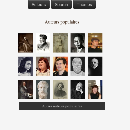
Auteurs
Search
Thèmes
Auteurs populaires
Autres auteurs populaires