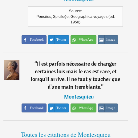
Source:
Pensëes, Spicileg̀e, Geographica voyages (ed.
1950)
Facebook
Twitter
WhatsApp
Image
“
Il est parfois nécessaire de changer
certaines lois mais le cas est rare, et
lorsqu'il arrive, il ne faut y toucher que
d'une main tremblante.
”
―
Montesquieu
Facebook
Twitter
WhatsApp
Image
Toutes les citations de Montesquieu