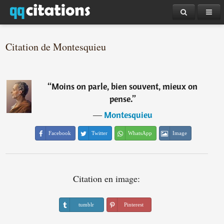
Citation de Montesquieu
“
Moins on parle, bien souvent, mieux on
pense.
”
―
Montesquieu
Facebook
Twitter
WhatsApp
Image
Citation en image:
tumblr
Pinterest