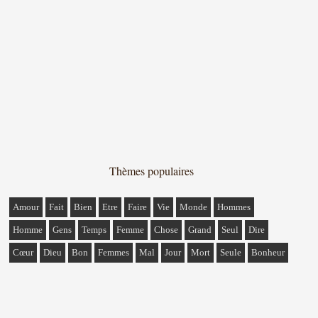
Thèmes populaires
Amour
Fait
Bien
Etre
Faire
Vie
Monde
Hommes
Homme
Gens
Temps
Femme
Chose
Grand
Seul
Dire
Cœur
Dieu
Bon
Femmes
Mal
Jour
Mort
Seule
Bonheur