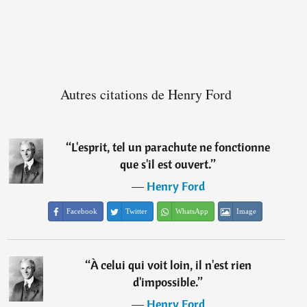
Autres citations de Henry Ford
“
L'esprit, tel un parachute ne fonctionne
que s'il est ouvert.
”
―
Henry Ford
Facebook
Twitter
WhatsApp
Image
“
À celui qui voit loin, il n'est rien
d'impossible.
”
―
Henry Ford