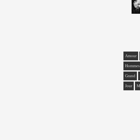
Amour
Hommes
Grand
Jour
M