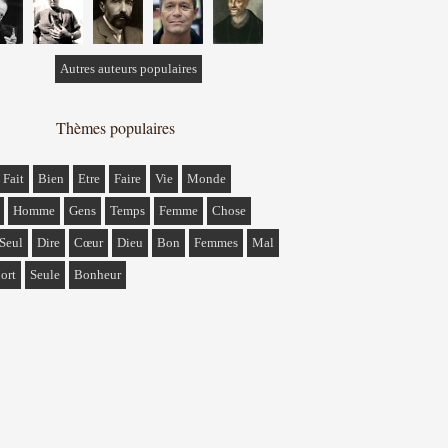
Autres auteurs populaires
Thèmes populaires
Fait
Bien
Etre
Faire
Vie
Monde
Homme
Gens
Temps
Femme
Chose
Seul
Dire
Cœur
Dieu
Bon
Femmes
Mal
ort
Seule
Bonheur