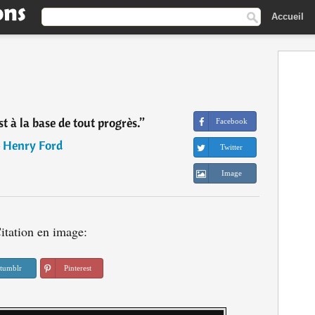
Accueil
t à la base de tout progrès.
”
Facebook
―
Henry Ford
Twitter
Image
itation en image:
tumblr
Pinterest