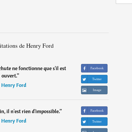
itations de Henry Ford
achute ne fonctionne que s'il est
Facebook
ouvert.
”
Twitter
―
Henry Ford
Image
in, il n'est rien d'impossible.
”
Facebook
―
Henry Ford
Twitter