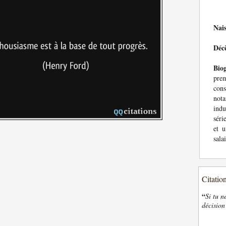
Nai
Déc
Bio
prem
con
not
indu
séri
et 
sala
Citatio
“
Si tu n
décision