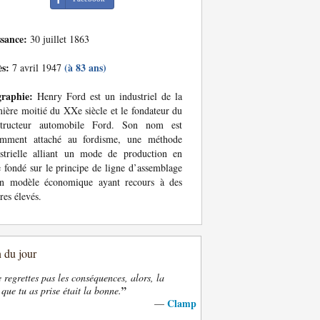
ssance:
30 juillet 1863
ès:
(à 83 ans)
7 avril 1947
graphie:
Henry Ford est un industriel de la
ière moitié du XXe siècle et le fondateur du
structeur automobile Ford. Son nom est
amment attaché au fordisme, une méthode
strielle alliant un mode de production en
e fondé sur le principe de ligne d’assemblage
un modèle économique ayant recours à des
ires élevés.
n du jour
e regrettes pas les conséquences, alors, la
”
 que tu as prise était la bonne.
Clamp
—