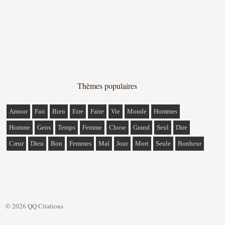
Thèmes populaires
Amour
Fait
Bien
Etre
Faire
Vie
Monde
Hommes
Homme
Gens
Temps
Femme
Chose
Grand
Seul
Dire
Cœur
Dieu
Bon
Femmes
Mal
Jour
Mort
Seule
Bonheur
© 2026 QQ Citations