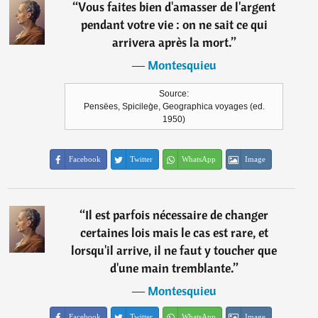
“
Vous faites bien d'amasser de l'argent
pendant votre vie : on ne sait ce qui
arrivera après la mort.
”
―
Montesquieu
Source:
Pensëes, Spicileg̀e, Geographica voyages (ed.
1950)
Facebook
Twitter
WhatsApp
Image
“
Il est parfois nécessaire de changer
certaines lois mais le cas est rare, et
lorsqu'il arrive, il ne faut y toucher que
d'une main tremblante.
”
―
Montesquieu
Facebook
Twitter
WhatsApp
Image