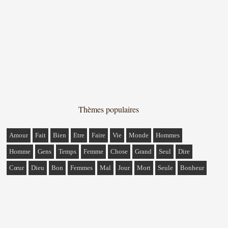
Thèmes populaires
Amour
Fait
Bien
Etre
Faire
Vie
Monde
Hommes
Homme
Gens
Temps
Femme
Chose
Grand
Seul
Dire
Cœur
Dieu
Bon
Femmes
Mal
Jour
Mort
Seule
Bonheur