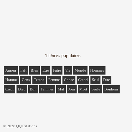
Thèmes populaires
Amour
Fait
Bien
Etre
Faire
Vie
Monde
Hommes
Homme
Gens
Temps
Femme
Chose
Grand
Seul
Dire
Cœur
Dieu
Bon
Femmes
Mal
Jour
Mort
Seule
Bonheur
© 2026 QQ Citations