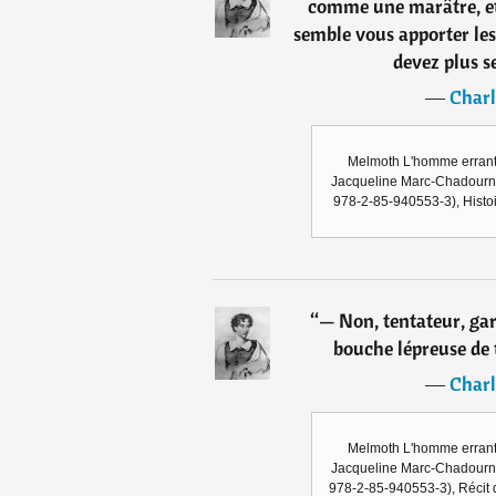
comme une marâtre, et
semble vous apporter les
devez plus se
―
Charl
Melmoth L'homme errant 
Jacqueline Marc-Chadourne)
978-2-85-940553-3), Histo
“
— Non, tentateur, gar
bouche lépreuse de 
―
Charl
Melmoth L'homme errant 
Jacqueline Marc-Chadourne)
978-2-85-940553-3), Récit 