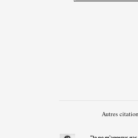
Autres citatio
“
Je ne m'aperçus pas