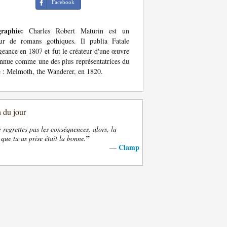
Facebook
graphie:
Charles Robert Maturin est un
eur de romans gothiques. Il publia Fatale
eance en 1807 et fut le créateur d'une œuvre
nnue comme une des plus représentatrices du
e : Melmoth, the Wanderer, en 1820.
n du jour
e regrettes pas les conséquences, alors, la
”
 que tu as prise était la bonne.
Clamp
—