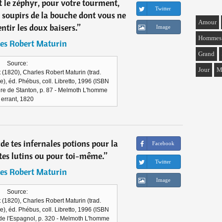
 le zéphyr, pour votre tourment,
Twitter
 soupirs de la bouche dont vous ne
Amour
ntir les doux baisers.
”
Image
Hommes
es Robert Maturin
Grand
Source:
Jour
M
(1820), Charles Robert Maturin (trad.
, éd. Phébus, coll. Libretto, 1996 (ISBN
ire de Stanton, p. 87 - Melmoth L'homme
errant, 1820
de tes infernales potions pour la
Facebook
tes lutins ou pour toi-même.
”
Twitter
es Robert Maturin
Image
Source:
(1820), Charles Robert Maturin (trad.
, éd. Phébus, coll. Libretto, 1996 (ISBN
de l'Espagnol, p. 320 - Melmoth L'homme