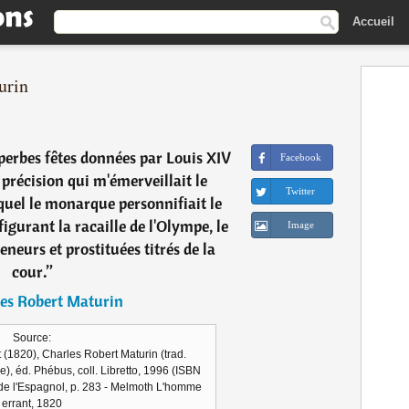
Accueil
urin
uperbes fêtes données par Louis XIV
Facebook
 précision qui m'émerveillait le
Twitter
quel le monarque personnifiait le
figurant la racaille de l'Olympe, le
Image
eneurs et prostituées titrés de la
cour.
”
es Robert Maturin
Source:
(1820), Charles Robert Maturin (trad.
, éd. Phébus, coll. Libretto, 1996 (ISBN
de l'Espagnol, p. 283 - Melmoth L'homme
errant, 1820