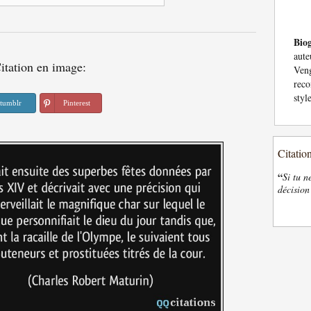
Bio
aut
itation en image:
Veng
reco
styl
tumblr
Pinterest
Citatio
“
Si tu n
décision