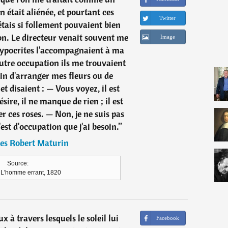
 était aliénée, et pourtant ces
Twitter
étais si follement pouvaient bien
çon. Le directeur venait souvent me
Image
 hypocrites l'accompagnaient à ma
utre occupation ils me trouvaient
in d'arranger mes fleurs ou de
t disaient : — Vous voyez, il est
ésire, il ne manque de rien ; il est
r ces roses. — Non, je ne suis pas
est d'occupation que j'ai besoin.
”
es Robert Maturin
Source:
L'homme errant, 1820
x à travers lesquels le soleil lui
Facebook