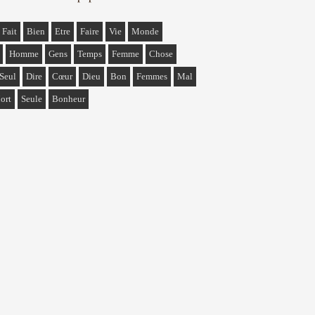
Fait
Bien
Etre
Faire
Vie
Monde
Homme
Gens
Temps
Femme
Chose
Seul
Dire
Cœur
Dieu
Bon
Femmes
Mal
ort
Seule
Bonheur