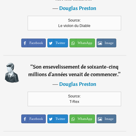
―
Douglas Preston
Source:
Le violon du Diable
Facebook
Twitter
WhatsApp
Image
“
Son ensevelissement de soixante-cinq
millions d'années venait de commencer.
”
―
Douglas Preston
Source:
T-Rex
Facebook
Twitter
WhatsApp
Image