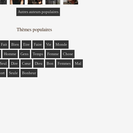
Autres auteurs populaires
Thèmes populaires
Fait
Bien
Etre
Faire
Vie
Monde
Homme
Gens
Temps
Femme
Chose
Seul
Dire
Cœur
Dieu
Bon
Femmes
Mal
ort
Seule
Bonheur