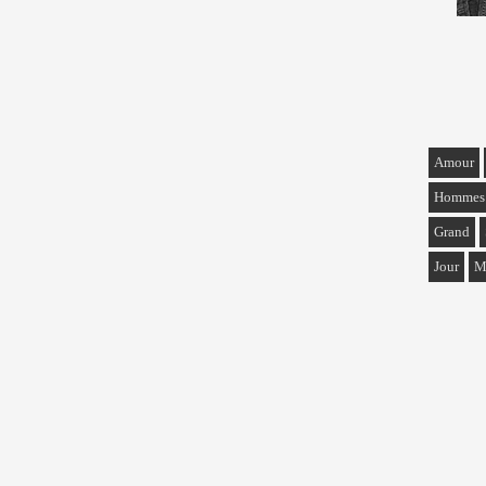
Amour
Hommes
Grand
Jour
M