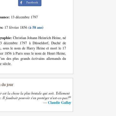
Facebook
ssance:
13 décembre 1797
ès:
(à 58 ans)
17 février 1856
graphie:
Christian Johann Heinrich Heine, né
13 décembre 1797 à Düsseldorf, Duché de
, sous le nom de Harry Heine et mort le 17
ier 1856 à Paris sous le nom de Henri Heine,
l'un des plus grands écrivains allemands du
 siècle.
n du jour
 est la chose la plus brutale qui soit. Tellement
”
. Il faudrait pouvoir s'en protéger n'est-ce-pas?
Claudie Gallay
—