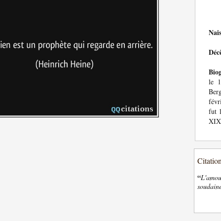
Nai
Déc
Bio
le 
Berg
févr
fut 
XIXe
Citatio
“
L'amour
soudaine