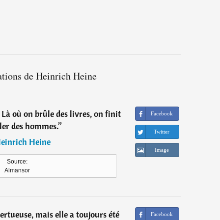
ations de Heinrich Heine
 Là où on brûle des livres, on finit
Facebook
ler des hommes.
”
Twitter
einrich Heine
Image
Source:
Almansor
 vertueuse, mais elle a toujours été
Facebook