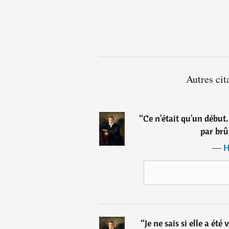
Autres cit
“
Ce n'était qu'un début.
par brû
―
H
“
Je ne sais si elle a été