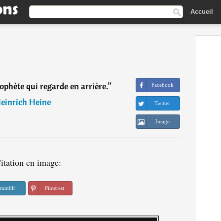
Accueil
rophète qui regarde en arrière.
”
Facebook
einrich Heine
Twitter
Image
itation en image:
tumblr
Pinterest