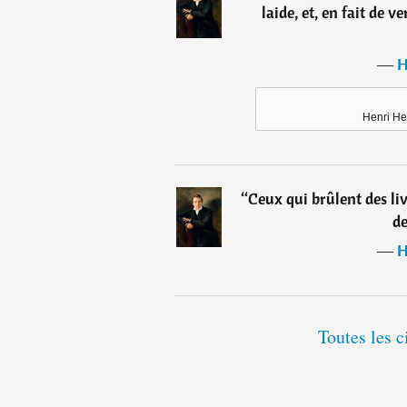
laide, et, en fait de ve
―
H
Henri He
“
Ceux qui brûlent des liv
d
―
H
Toutes les c