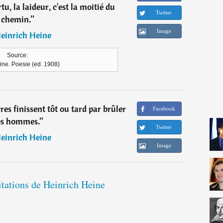
rtu, la laideur, c'est la moitié du
Twitter
chemin.
”
Image
einrich Heine
Source:
ine. Poesie (ed. 1908)
res finissent tôt ou tard par brûler
Facebook
es hommes.
”
Twitter
einrich Heine
Image
itations de Heinrich Heine