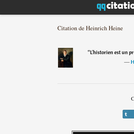
Citation de Heinrich Heine
“
L'historien est un p
―
H
C