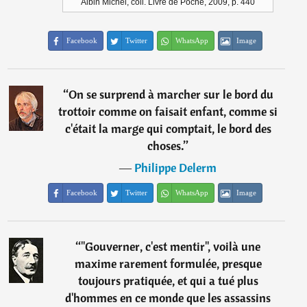
Albin Michel, coll. Livre de Poche, 2009, p. 440
Facebook
Twitter
WhatsApp
Image
“
On se surprend à marcher sur le bord du
trottoir comme on faisait enfant, comme si
c'était la marge qui comptait, le bord des
choses.
”
―
Philippe Delerm
Facebook
Twitter
WhatsApp
Image
“
"Gouverner, c'est mentir", voilà une
maxime rarement formulée, presque
toujours pratiquée, et qui a tué plus
d'hommes en ce monde que les assassins