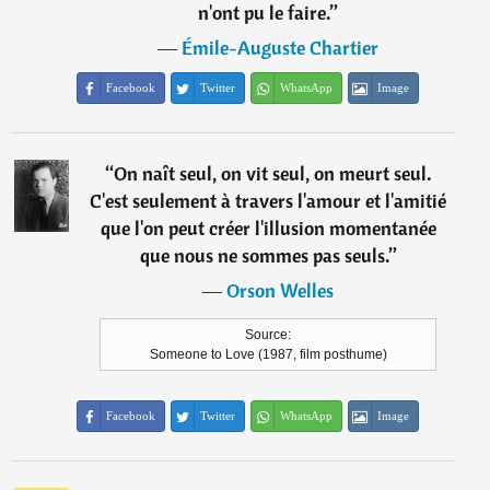
n'ont pu le faire.
”
―
Émile-Auguste Chartier
Facebook
Twitter
WhatsApp
Image
“
On naît seul, on vit seul, on meurt seul.
C'est seulement à travers l'amour et l'amitié
que l'on peut créer l'illusion momentanée
que nous ne sommes pas seuls.
”
―
Orson Welles
Source:
Someone to Love (1987, film posthume)
Facebook
Twitter
WhatsApp
Image